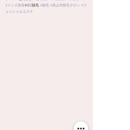
#メンズ美容
#LED脱毛 
#脱毛
#高山市脱毛サロン
#フ
ェイシャルエステ