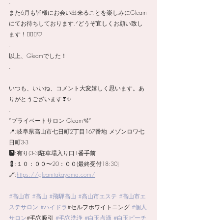
.
また6月も皆様にお会い出来ることを楽しみにGleam
にてお待ちしております.ᐟどうぞ宜しくお願い致し
ます！🙇🏻‍♀️🤍
.
以上、Gleamでした！
.
いつも、いいね、コメント大変嬉しく思います。あ
りがとうございます❣✨
.
”プライベートサロン Gleam🫧”
📍:岐阜県高山市七日町2丁目167番地 メゾンロワ七
日町3-3
🅿️:有り(3-3)駐車場入り口1番手前 
💈:１０：００〜20：００(最終受付18:30)
🔗:
https://gleamtakayama.com/
#高山市
#高山
#飛騨高山
#高山市エステ
#高山市エ
ステサロン
#ハイドラ
#セルフホワイトニング 
#個人
サロン
#毛穴吸引 
#毛穴洗浄
#白玉点滴
#白玉ピーチ