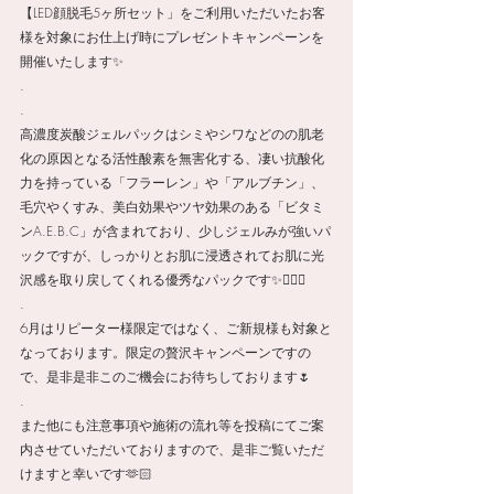
【LED顔脱毛5ヶ所セット」をご利用いただいたお客
様を対象にお仕上げ時にプレゼントキャンペーンを
開催いたします✨
.
.
高濃度炭酸ジェルパックはシミやシワなどのの肌老
化の原因となる活性酸素を無害化する、凄い抗酸化
力を持っている「フラーレン」や「アルブチン」、
毛穴やくすみ、美白効果やツヤ効果のある「ビタミ
ンA.E.B.C」が含まれており、少しジェルみが強いパ
ックですが、しっかりとお肌に浸透されてお肌に光
沢感を取り戻してくれる優秀なパックです✨💆🏻‍♀️
.
6月はリピーター様限定ではなく、ご新規様も対象と
なっております。限定の贅沢キャンペーンですの
で、是非是非このご機会にお待ちしております🌷
.
また他にも注意事項や施術の流れ等を投稿にてご案
内させていただいておりますので、是非ご覧いただ
けますと幸いです🫶🏻