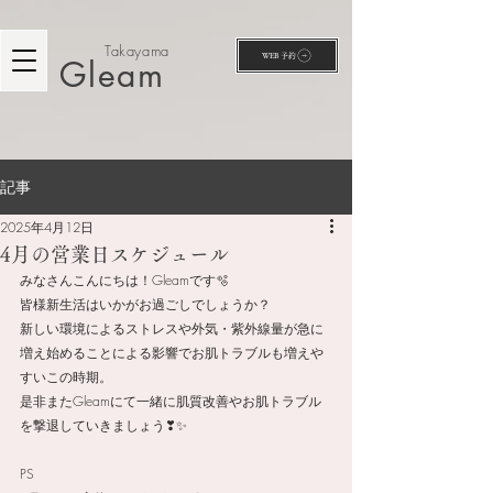
Takayama
WEB予約
Gleam
記事
2025年4月12日
4月の営業日スケジュール
みなさんこんにちは！Gleamです🫧
皆様新生活はいかがお過ごしでしょうか？
新しい環境によるストレスや外気・紫外線量が急に
増え始めることによる影響でお肌トラブルも増えや
すいこの時期。
是非またGleamにて一緒に肌質改善やお肌トラブル
を撃退していきましょう❣✨
PS