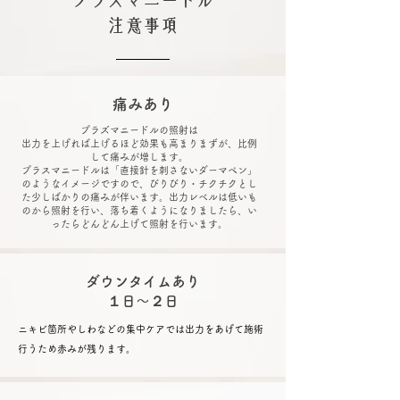
プラズマニードル
​注意事項
痛みあり
プラズマニードルの照射は
出力を上げれば上げるほど効果も高まりまずが、比例
して痛みが増します。
プラスマニードルは「直接針を刺さないダーマペン」
のようなイメージですので、びりびり・チクチクとし
た少しばかりの痛みが伴います。出力レベルは低いも
のから照射を行い、落ち着くようになりましたら、い
ったらどんどん上げて照射を行います。
ダウンタイムあり
​１日～２日
​ニキビ箇所やしわなどの集中ケアでは出力をあげて施術
行うため赤みが残ります。