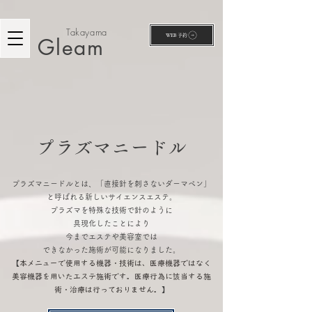
Takayama
WEB予約
Gleam
プラズマニードル
プラズマニードルとは、「直接針を刺さないダーマペン」
と呼ばれる
新しいサイエンスエステ。
プラズマを特殊な技術で針のように
具現化したことにより
今までエステや美容室では
できなかった施術が可能になりました。
​【
本メニューで使用する機器・技術は、医療機器ではなく
美容機器を用いたエステ施術です。医療行為に該当する施
術・治療は行っておりません。
】