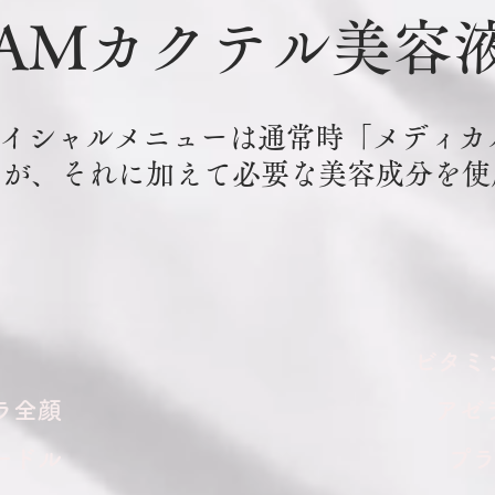
EAMカクテル​美容
ェイシャルメニューは通常時「メディ
すが、それに加えて必要な美容成分を使
ビタミ
ラ全顔
アゼ
ードル
​プ