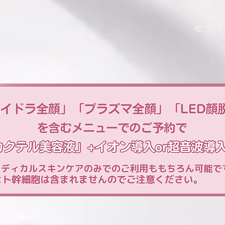
脱毛
グリシ
​セラ