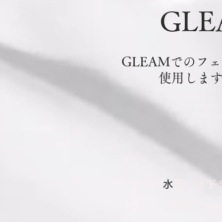
GL
GLEAMでのフ
使用しま
​
水光ハイド
プラズマニ